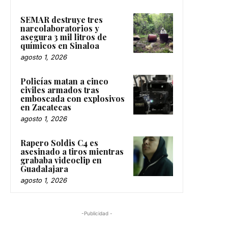
SEMAR destruye tres
narcolaboratorios y
asegura 3 mil litros de
químicos en Sinaloa
agosto 1, 2026
Policías matan a cinco
civiles armados tras
emboscada con explosivos
en Zacatecas
agosto 1, 2026
Rapero Soldis C4 es
asesinado a tiros mientras
grababa videoclip en
Guadalajara
agosto 1, 2026
-Publicidad -