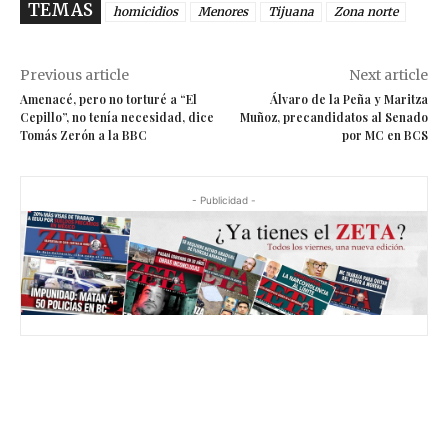
TEMAS
homicidios
Menores
Tijuana
Zona norte
Previous article
Next article
Amenacé, pero no torturé a “El
Álvaro de la Peña y Maritza
Cepillo”, no tenía necesidad, dice
Muñoz, precandidatos al Senado
Tomás Zerón a la BBC
por MC en BCS
- Publicidad -