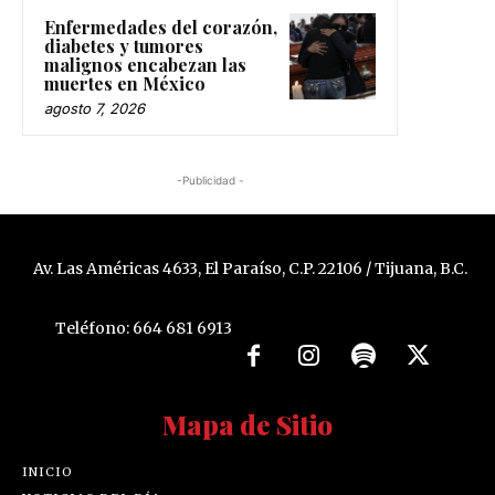
Enfermedades del corazón,
diabetes y tumores
malignos encabezan las
muertes en México
agosto 7, 2026
-Publicidad -
Av. Las Américas 4633, El Paraíso, C.P. 22106 / Tijuana, B.C.
Teléfono: 664 681 6913
Mapa de Sitio
INICIO