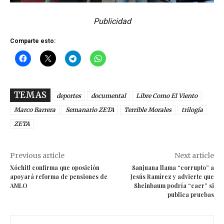
Publicidad
Comparte esto:
TEMAS
deportes
documental
Libre Como El Viento
Marco Barrera
Semanario ZETA
Terrible Morales
trilogía
ZETA
Previous article
Next article
Xóchitl confirma que oposición
Sanjuana llama “corrupto” a
apoyará reforma de pensiones de
Jesús Ramírez y advierte que
AMLO
Sheinbaum podría “caer” si
publica pruebas