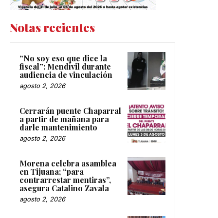
Notas recientes
“No soy eso que dice la
fiscal”: Mendívil durante
audiencia de vinculación
agosto 2, 2026
Cerrarán puente Chaparral
a partir de mañana para
darle mantenimiento
agosto 2, 2026
Morena celebra asamblea
en Tijuana; “para
contrarrestar mentiras”,
asegura Catalino Zavala
agosto 2, 2026
En Mexicali: Familiares del