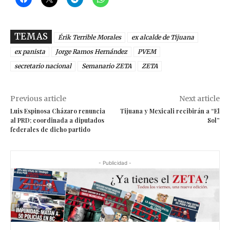
TEMAS
Érik Terrible Morales
ex alcalde de Tijuana
ex panista
Jorge Ramos Hernández
PVEM
secretario nacional
Semanario ZETA
ZETA
Previous article
Next article
Luis Espinosa Cházaro renuncia
Tijuana y Mexicali recibirán a “El
al PRD; coordinada a diputados
Sol”
federales de dicho partido
- Publicidad -