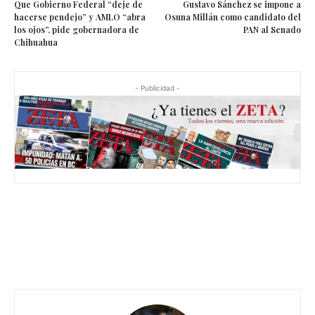
Que Gobierno Federal “deje de
Gustavo Sánchez se impone a
hacerse pendejo” y AMLO “abra
Osuna Millán como candidato del
los ojos”, pide gobernadora de
PAN al Senado
Chihuahua
- Publicidad -