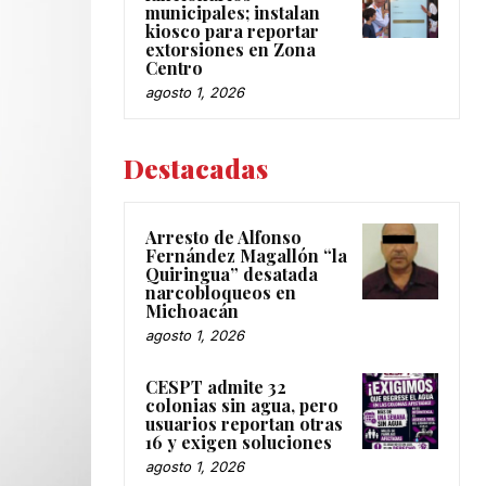
municipales; instalan
kiosco para reportar
extorsiones en Zona
Centro
agosto 1, 2026
Destacadas
Arresto de Alfonso
Fernández Magallón “la
Quiringua” desatada
narcobloqueos en
Michoacán
agosto 1, 2026
CESPT admite 32
colonias sin agua, pero
usuarios reportan otras
16 y exigen soluciones
agosto 1, 2026