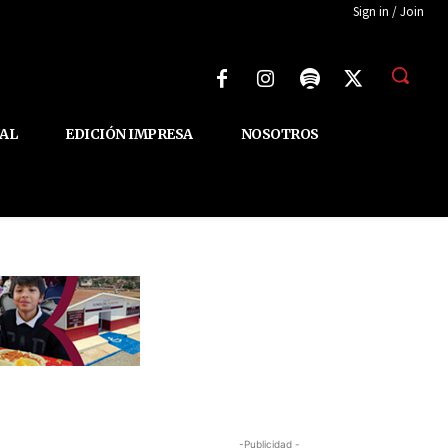
Sign in / Join
AL
EDICIÓN IMPRESA
NOSOTROS
-Publicidad -