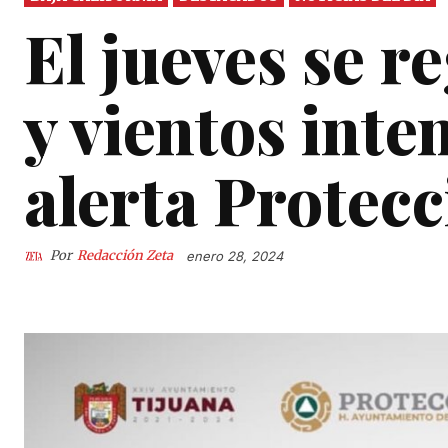
El jueves se r
y vientos inte
alerta Protecc
Por
Redacción Zeta
enero 28, 2024