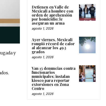
Detienen en Valle de
Mexicali a hombre con
orden de aprehensión
por homicidio; le
aseguran un arma
agosto 1, 2026
Ayer viernes, Mexicali
rompió récord de calor
al alcanzar los 49.3
grados
rugada y
agosto 1, 2026
Van 13 denuncias contra
funcionarios
ados.
municipales; instalan
kiosco para reportar
extorsiones en Zona
Centro
agosto 1, 2026