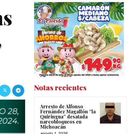
as
,
Notas recientes
Arresto de Alfonso
Fernández Magallón “la
Quiringua” desatada
narcobloqueos en
Michoacán
agosto 1, 2026