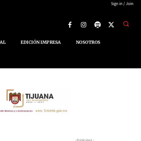
Sign in / Join
AL
EDICIÓN IMPRESA
NOSOTROS
-Publicidad -