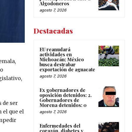
Algodoneros
agosto 7, 2026
Destacadas
EU reanudará
actividades en
Michoacán; México
temala,
busca destrabar
exportación de aguacate
no
agosto 7, 2026
islativo,
Ex gobernadores de
oposición detenidos: 2.
Gobernadores de
 de ser
Morena detenidos: 0
 el que el
agosto 7, 2026
impedir
Enfermedades del
corazón, diabetes y