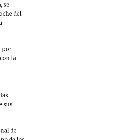
, se
oche del
u
, por
con la
las
e sus
onal de
no de los