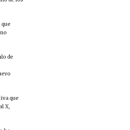
n que
eno
alo de
nuevo
tiva que
al X,