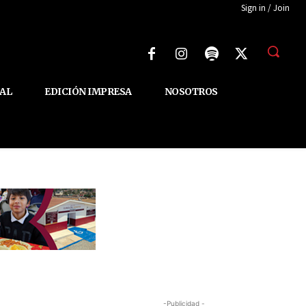
Sign in / Join
AL
EDICIÓN IMPRESA
NOSOTROS
-Publicidad -