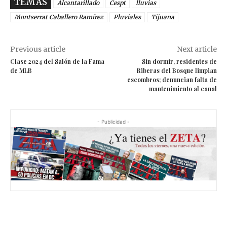
TEMAS
Alcantarillado
Cespt
lluvias
Montserrat Caballero Ramírez
Pluviales
Tijuana
Previous article
Next article
Clase 2024 del Salón de la Fama
Sin dormir, residentes de
de MLB
Riberas del Bosque limpian
escombros; denuncian falta de
mantenimiento al canal
- Publicidad -