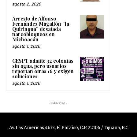
agosto 2, 2026
Arresto de Alfonso
Fernández Magallón “la
Quiringua” desatada
narcobloqueos en
Michoacán
agosto 1, 2026
CESPT admite 32 colonias
sin agua, pero usuarios
reportan otras 16 y exigen
soluciones
agosto 1, 2026
-Publicidad -
Av. Las Américas 4633, El Paraíso, C.P. 22106 / Tijuana, B.C.