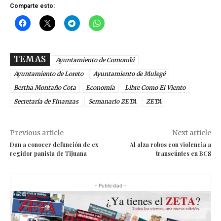
Comparte esto:
TEMAS
Ayuntamiento de Comondú
Ayuntamiento de Loreto
Ayuntamiento de Mulegé
Bertha Montaño Cota
Economía
Libre Como El Viento
Secretaría de Finanzas
Semanario ZETA
ZETA
Previous article
Next article
Dan a conocer defunción de ex
Al alza robos con violencia a
regidor panista de Tijuana
transeúntes en BCS
- Publicidad -