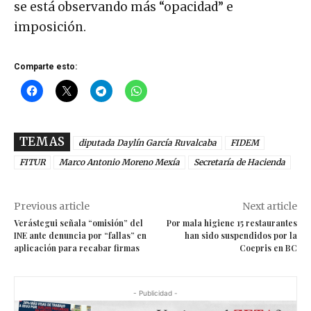
se está observando más “opacidad” e
imposición.
Comparte esto:
TEMAS
diputada Daylín García Ruvalcaba
FIDEM
FITUR
Marco Antonio Moreno Mexía
Secretaría de Hacienda
Previous article
Next article
Verástegui señala “omisión” del
Por mala higiene 15 restaurantes
INE ante denuncia por “fallas” en
han sido suspendidos por la
aplicación para recabar firmas
Coepris en BC
- Publicidad -