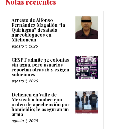
Notas recientes
Arresto de Alfonso
Fernández Magallón “la
Quiringua” desatada
narcobloqueos en
Michoacán
agosto 1, 2026
CESPT admite 32 colonias
sin agua, pero usuarios
reportan otras 16 y exigen
soluciones
agosto 1, 2026
Detienen en Valle de
Mexicali a hombre con
orden de aprehensión por
homicidio; le aseguran un
arma
agosto 1, 2026