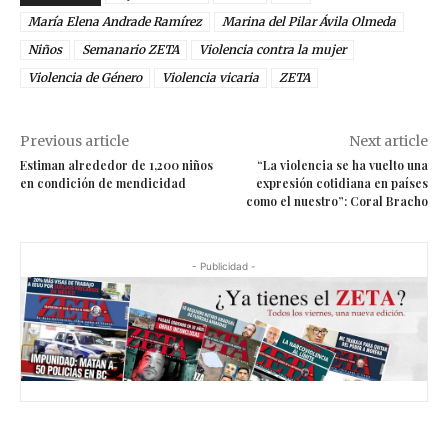
María Elena Andrade Ramírez
Marina del Pilar Ávila Olmeda
Niños
Semanario ZETA
Violencia contra la mujer
Violencia de Género
Violencia vicaria
ZETA
Previous article
Next article
Estiman alrededor de 1,200 niños
“La violencia se ha vuelto una
en condición de mendicidad
expresión cotidiana en países
como el nuestro”: Coral Bracho
- Publicidad -