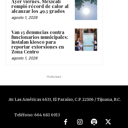
Ayer viernes, Mexicali
rompió récord de calor al
alcanzar los 49.3 grados
agosto 1, 2026
Van 13 denuncias contra
funcionarios municipales;
instalan kiosco para
reportar extorsiones en
Zona Centro
agosto 1, 2026
-Publicidad -
Av. Las Américas 4633, El Paraíso, C.P. 22106 / Tijuana, B.C.
Teléfono: 664 681 6913