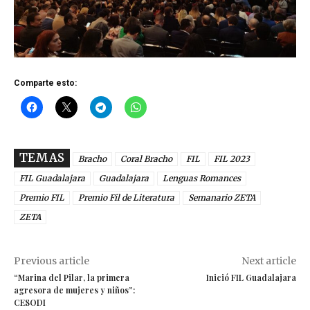
Comparte esto:
TEMAS
Bracho
Coral Bracho
FIL
FIL 2023
FIL Guadalajara
Guadalajara
Lenguas Romances
Premio FIL
Premio Fil de Literatura
Semanario ZETA
ZETA
Previous article
Next article
“Marina del Pilar, la primera
Inició FIL Guadalajara
agresora de mujeres y niños”:
CESODI