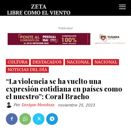
Publicidad
CULTURA
DESTACADOS
NACIONAL
NACIONAL
NOTICIAS DEL DÍA
“La violencia se ha vuelto una
expresión cotidiana en países como
el nuestro”: Coral Bracho
Por
Enrique Mendoza
noviembre 25, 2023