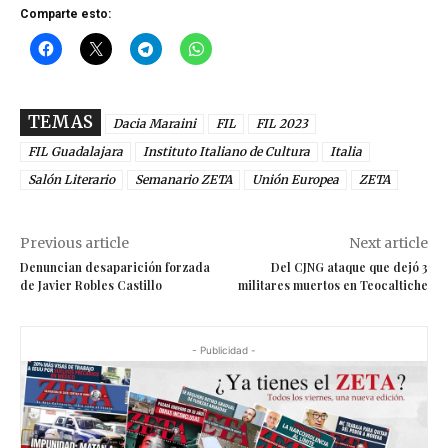
Comparte esto:
TEMAS
Dacia Maraini
FIL
FIL 2023
FIL Guadalajara
Instituto Italiano de Cultura
Italia
Salón Literario
Semanario ZETA
Unión Europea
ZETA
Previous article
Next article
Denuncian desaparición forzada
Del CJNG ataque que dejó 3
de Javier Robles Castillo
militares muertos en Teocaltiche
- Publicidad -