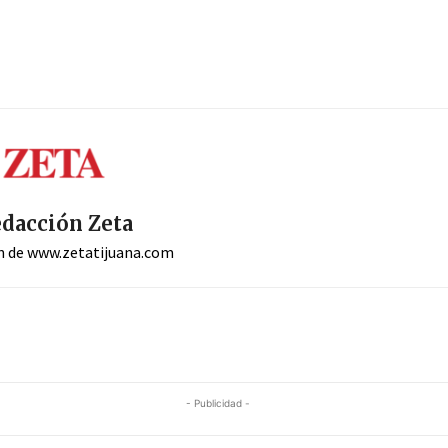
dacción Zeta
n de www.zetatijuana.com
- Publicidad -