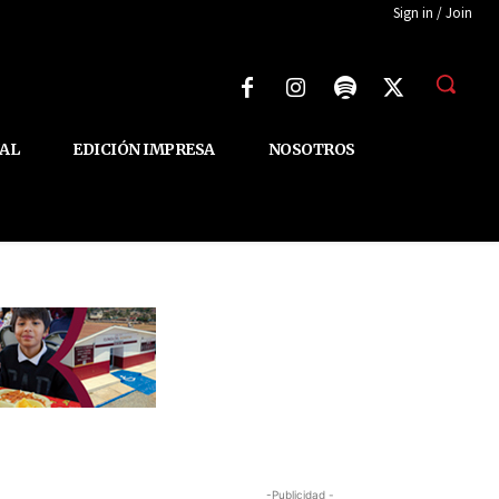
Sign in / Join
AL
EDICIÓN IMPRESA
NOSOTROS
-Publicidad -