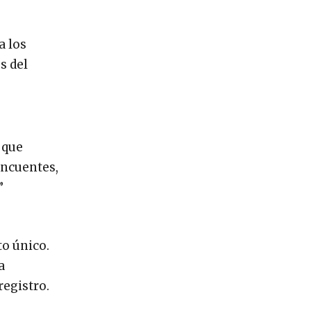
a los
s del
 que
incuentes,
”
o único.
a
registro.