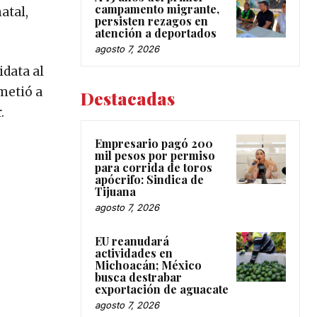
campamento migrante,
atal,
persisten rezagos en
atención a deportados
agosto 7, 2026
idata al
metió a
Destacadas
.
Empresario pagó 200
mil pesos por permiso
para corrida de toros
apócrifo: Sindica de
Tijuana
agosto 7, 2026
EU reanudará
actividades en
Michoacán; México
busca destrabar
exportación de aguacate
agosto 7, 2026