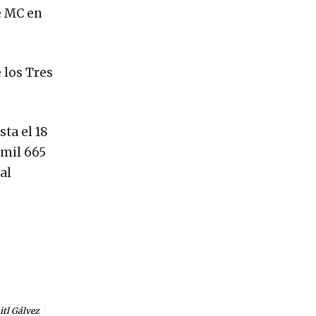
e MC en
 los Tres
ta el 18
 mil 665
al
itl Gálvez