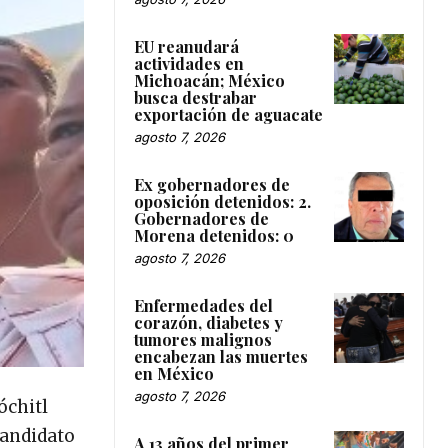
EU reanudará
actividades en
Michoacán; México
busca destrabar
exportación de aguacate
agosto 7, 2026
Ex gobernadores de
oposición detenidos: 2.
Gobernadores de
Morena detenidos: 0
agosto 7, 2026
Enfermedades del
corazón, diabetes y
tumores malignos
encabezan las muertes
en México
agosto 7, 2026
óchitl
candidato
A 13 años del primer