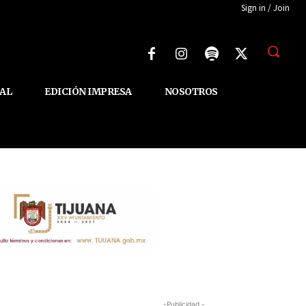
Sign in / Join
AL
EDICIÓN IMPRESA
NOSOTROS
-Publicidad -