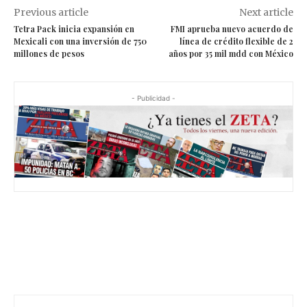
Previous article
Next article
Tetra Pack inicia expansión en
FMI aprueba nuevo acuerdo de
Mexicali con una inversión de 750
línea de crédito flexible de 2
millones de pesos
años por 35 mil mdd con México
- Publicidad -