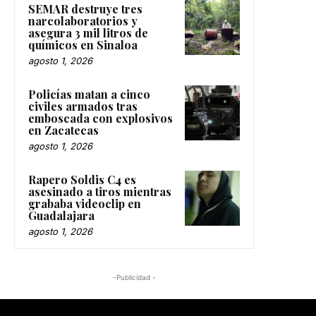
SEMAR destruye tres
narcolaboratorios y
asegura 3 mil litros de
químicos en Sinaloa
agosto 1, 2026
Policías matan a cinco
civiles armados tras
emboscada con explosivos
en Zacatecas
agosto 1, 2026
Rapero Soldis C4 es
asesinado a tiros mientras
grababa videoclip en
Guadalajara
agosto 1, 2026
-Publicidad -