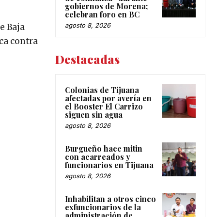
gobiernos de Morena;
celebran foro en BC
agosto 8, 2026
e Baja
ica contra
Destacadas
Colonias de Tijuana
afectadas por avería en
el Booster El Carrizo
siguen sin agua
agosto 8, 2026
Burgueño hace mitin
con acarreados y
funcionarios en Tijuana
agosto 8, 2026
Inhabilitan a otros cinco
exfuncionarios de la
administración de