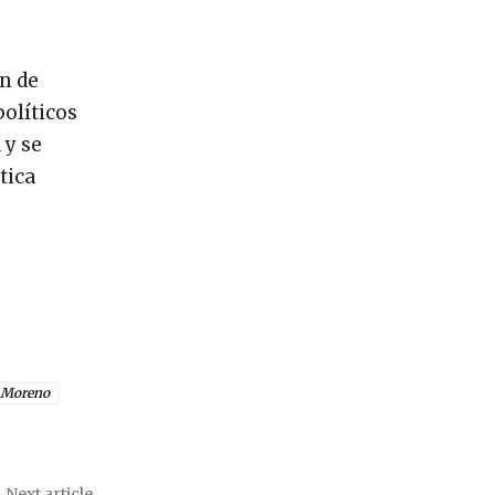
an de
olíticos
 y se
tica
 Moreno
Next article