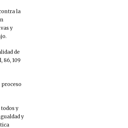
contra la
en
ivas y
jo.
lidad de
, 86, 109
l proceso
 todos y
igualdad y
tica