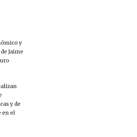
onómico y
 de Jaime
turo
ealizan
e
icas y de
 en el