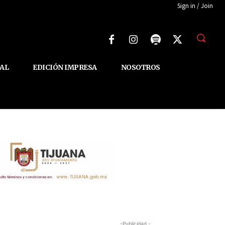
Sign in / Join
AL
EDICIÓN IMPRESA
NOSOTROS
-Publicidad -