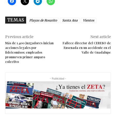
TEMAS
Playas de Rosarito
Santa Ana
Vientos
Previous article
Next article
Más de 1,400 juzgadores inician
Fallece director del CERESO de
acciones legales por
Ensenada en un accidente en el
fideicomisos; empleados
Valle de Guadalupe
promueven primer amparo
colectivo
- Publicidad -