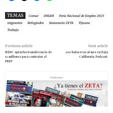
TEMAS
Comar
DMAM
Feria Nacional de Empleo 2023
migrantes
Refugiados
Semanario ZETA
Tijuana
Trabajo.
Previous article
Next article
IEEBC aprueba transferencia de
100 balaceras al mes en Baja
12 millones para contratar el
California: Podcast.
PREP
- Publicidad -