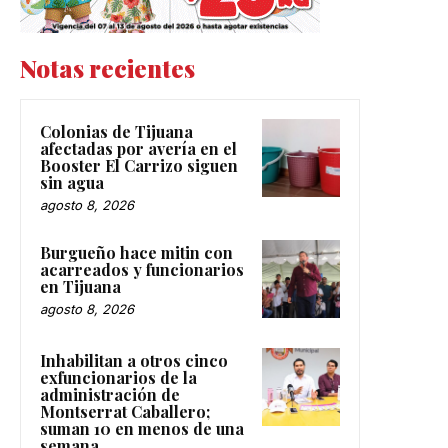
Notas recientes
Colonias de Tijuana
afectadas por avería en el
Booster El Carrizo siguen
sin agua
agosto 8, 2026
Burgueño hace mitin con
acarreados y funcionarios
en Tijuana
agosto 8, 2026
Inhabilitan a otros cinco
exfuncionarios de la
administración de
Montserrat Caballero;
suman 10 en menos de una
semana