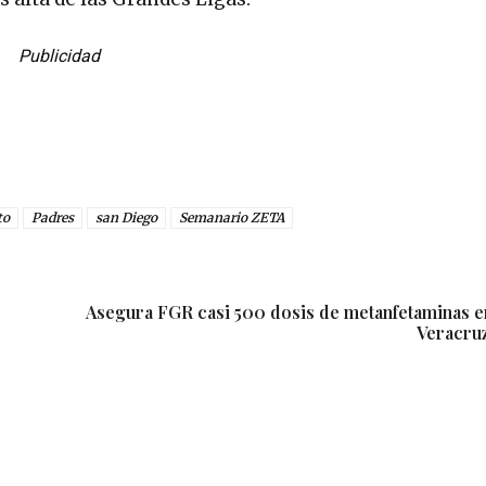
Publicidad
to
Padres
san Diego
Semanario ZETA
Asegura FGR casi 500 dosis de metanfetaminas en
Veracruz