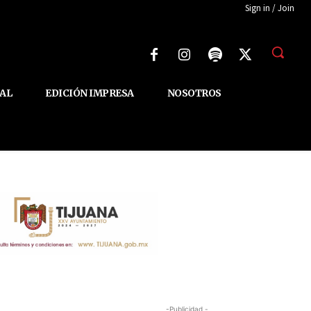
Sign in / Join
AL
EDICIÓN IMPRESA
NOSOTROS
-Publicidad -