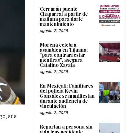
Cerrarán puente
Chaparral a partir de
mañana para darle
mantenimiento
agosto 2, 2026
Morena celebra
asamblea en Tijuana;
“para contrarrestar
mentiras”, asegura
Catalino Zavala
agosto 2, 2026
En Mexicali: Familiares
del policía Kevin
González se manifiestan
durante audiencia de
vinculación
agosto 2, 2026
go, sus
Reportan a persona sin
vida tras accidente