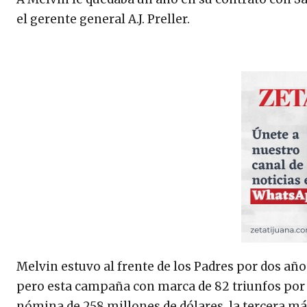
el gerente general A.J. Preller.
Melvin estuvo al frente de los Padres por dos año
pero esta campaña con marca de 82 triunfos por 8
nómina de 258 millones de dólares, la tercera más