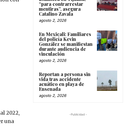
“para contrarrestar
mentiras”, asegura
Catalino Zavala
agosto 2, 2026
En Mexicali: Familiares
del policía Kevin
González se manifiestan
durante audiencia de
vinculación
agosto 2, 2026
Reportan a persona sin
vida tras accidente
acuático en playa de
Ensenada
agosto 2, 2026
al 2022,
-Publicidad -
er una