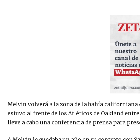
Melvin volverá a la zona de la bahía californiana
estuvo al frente de los Atléticos de Oakland entre
lleve a cabo una conferencia de prensa para pres
A Melvin le quedaba un año en su contrato con Sa