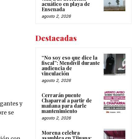
acuático en playa de
Ensenada
agosto 2, 2026
Destacadas
“No soy eso que dice la
fiscal”: Mendívil durante
audiencia de
vinculación
agosto 2, 2026
Cerrarán puente
Chaparral a partir de
igantes y
mañana para darle
mantenimiento
bre se
agosto 2, 2026
Morena celebra
asamblea en Tijuana;
ción con