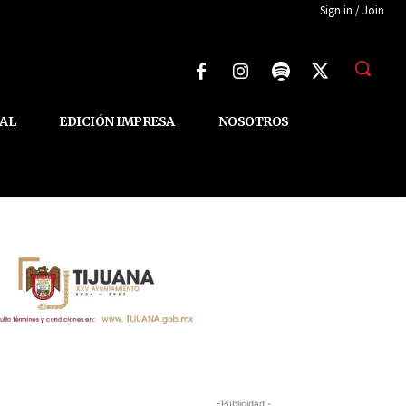
Sign in / Join
AL
EDICIÓN IMPRESA
NOSOTROS
-Publicidad -