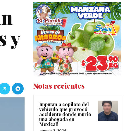
an
s y
Notas recientes
Imputan a copiloto del
vehículo que provocó
accidente donde murió
una abogada en
Mexicali
agosto 7, 2026