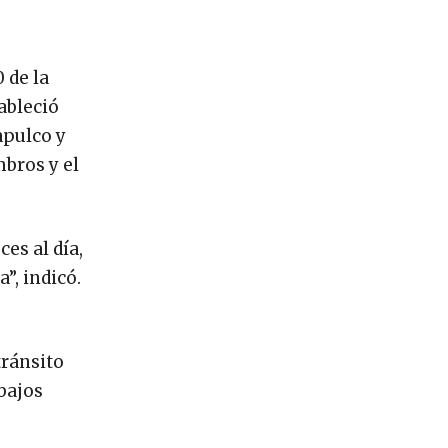
 de la
ableció
apulco y
mbros y el
es al día,
”, indicó.
tránsito
abajos