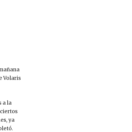
a mañana
e Volaris
 a la
ciertos
es, ya
pletó.