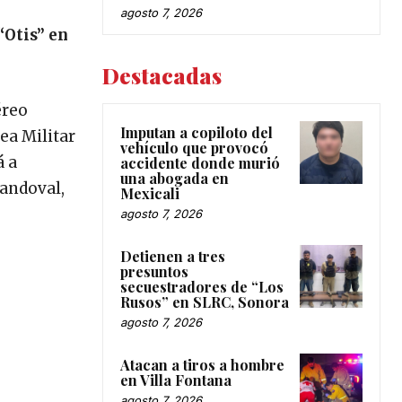
agosto 7, 2026
“Otis” en
Destacadas
éreo
Imputan a copiloto del
ea Militar
vehículo que provocó
á a
accidente donde murió
una abogada en
Sandoval,
Mexicali
agosto 7, 2026
Detienen a tres
presuntos
secuestradores de “Los
Rusos” en SLRC, Sonora
agosto 7, 2026
Atacan a tiros a hombre
en Villa Fontana
agosto 7, 2026