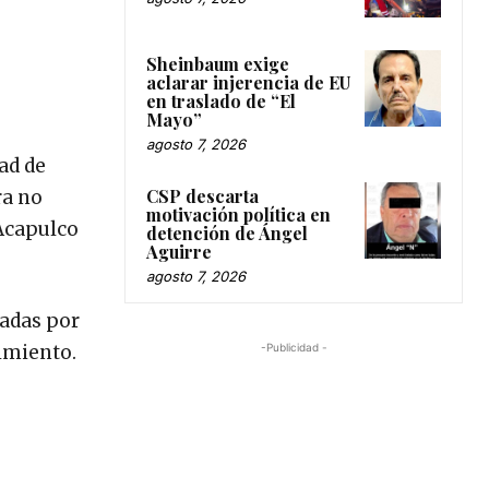
Sheinbaum exige
aclarar injerencia de EU
en traslado de “El
Mayo”
agosto 7, 2026
ad de
CSP descarta
ra no
motivación política en
 Acapulco
detención de Ángel
Aguirre
agosto 7, 2026
tadas por
-Publicidad -
cimiento.