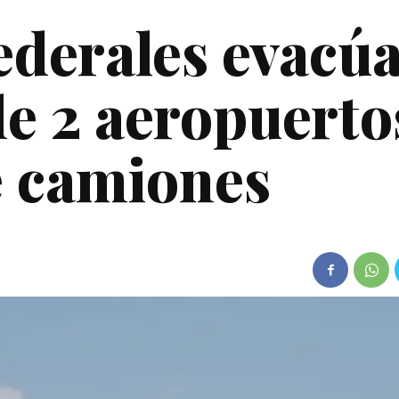
ederales evacú
e 2 aeropuerto
e camiones