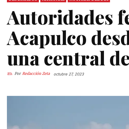
Autoridades f
Acapulco desd
una central d
Por
Redacción Zeta
octubre 27, 2023