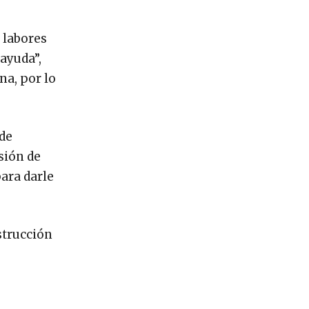
 labores
ayuda”,
na, por lo
 de
sión de
para darle
strucción