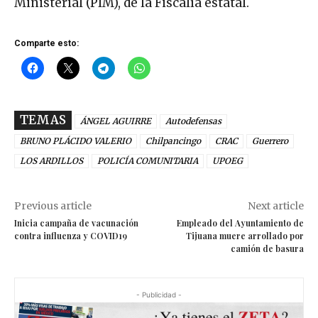
Ministerial (PIM), de la Fiscalía estatal.
Comparte esto:
TEMAS
ÁNGEL AGUIRRE
Autodefensas
BRUNO PLÁCIDO VALERIO
Chilpancingo
CRAC
Guerrero
LOS ARDILLOS
POLICÍA COMUNITARIA
UPOEG
Previous article
Next article
Inicia campaña de vacunación
Empleado del Ayuntamiento de
contra influenza y COVID19
Tijuana muere arrollado por
camión de basura
- Publicidad -