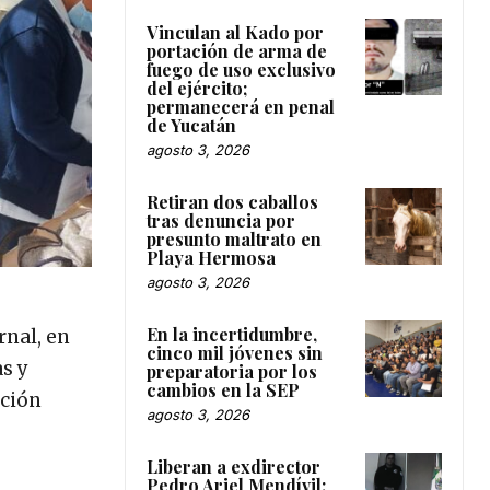
Vinculan al Kado por
portación de arma de
fuego de uso exclusivo
del ejército;
permanecerá en penal
de Yucatán
agosto 3, 2026
Retiran dos caballos
tras denuncia por
presunto maltrato en
Playa Hermosa
agosto 3, 2026
En la incertidumbre,
rnal, en
cinco mil jóvenes sin
s y
preparatoria por los
cambios en la SEP
ación
agosto 3, 2026
Liberan a exdirector
Pedro Ariel Mendívil;