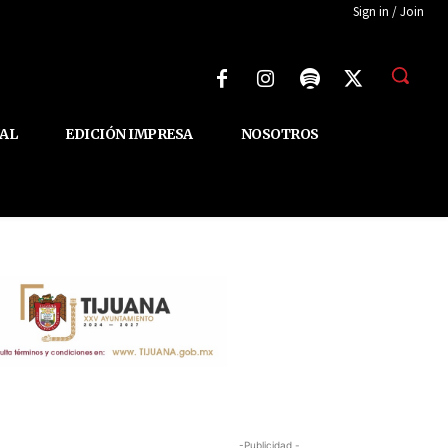
Sign in / Join
AL
EDICIÓN IMPRESA
NOSOTROS
-Publicidad -