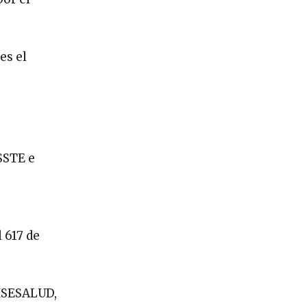
es el
SSTE e
l 617 de
 ISESALUD,