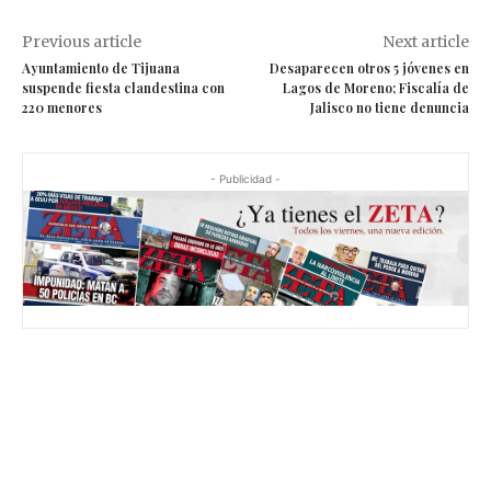
Previous article
Next article
Ayuntamiento de Tijuana
Desaparecen otros 5 jóvenes en
suspende fiesta clandestina con
Lagos de Moreno; Fiscalía de
220 menores
Jalisco no tiene denuncia
- Publicidad -