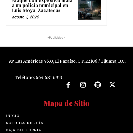
Ataque con explosivo mata
a un policía municipal en
Luis Moya, Zacatecas
agosto 1, 2026
-Publicidad -
Av. Las Américas 4633, El Paraíso, C.P. 22106 / Tijuana, B.C.
Teléfono: 664 681 6913
Mapa de Sitio
INICIO
NOTICIAS DEL DÍA
BAJA CALIFORNIA