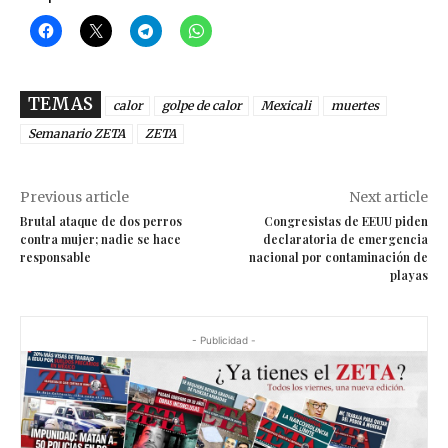
TEMAS
calor
golpe de calor
Mexicali
muertes
Semanario ZETA
ZETA
Previous article
Next article
Brutal ataque de dos perros
Congresistas de EEUU piden
contra mujer; nadie se hace
declaratoria de emergencia
responsable
nacional por contaminación de
playas
- Publicidad -