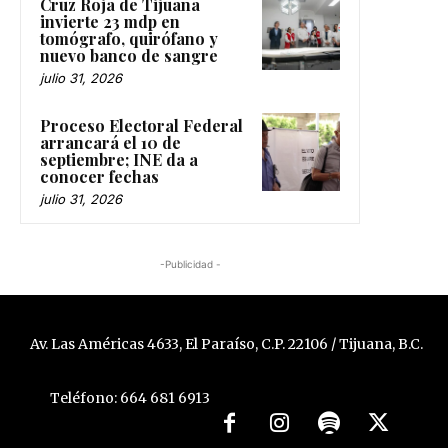
Cruz Roja de Tijuana
invierte 23 mdp en
tomógrafo, quirófano y
nuevo banco de sangre
julio 31, 2026
Proceso Electoral Federal
arrancará el 10 de
septiembre; INE da a
conocer fechas
julio 31, 2026
-Publicidad -
Av. Las Américas 4633, El Paraíso, C.P. 22106 / Tijuana, B.C.
Teléfono: 664 681 6913