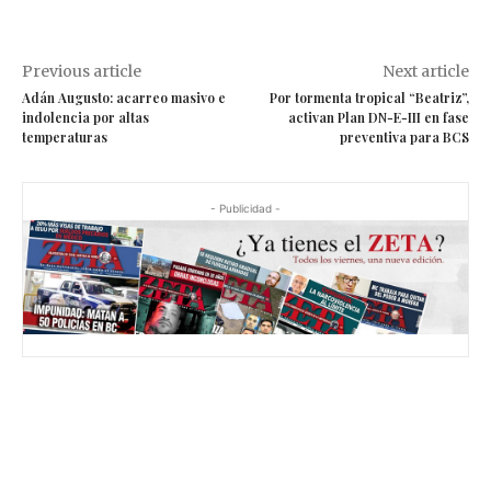
Previous article
Next article
Adán Augusto: acarreo masivo e
Por tormenta tropical “Beatriz”,
indolencia por altas
activan Plan DN-E-III en fase
temperaturas
preventiva para BCS
- Publicidad -