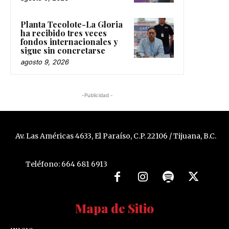
Planta Tecolote-La Gloria
ha recibido tres veces
fondos internacionales y
sigue sin concretarse
agosto 9, 2026
-Publicidad -
Av. Las Américas 4633, El Paraíso, C.P. 22106 / Tijuana, B.C.
Teléfono: 664 681 6913
Mapa de Sitio