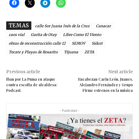
TEMAS
calle Sor Juana Inés de la Cruz
Canacar
caos vial
Garita de Otay
Libre Como El Viento
obras de reconstrucción calle 12
SEMOV
Sidurt
Tecate y Playas de Rosarito
Tijuana
ZETA
Previous article
Next article
Iban por La Puma en ataque
Encabezan Carin León, Juanes,
contra escolta de alcaldesa:
Alejandro Fernández y Grupo
Podcast.
Firme estrenos en la música
- Publicidad -