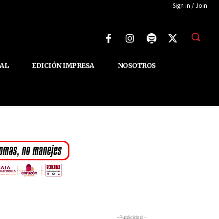
Sign in / Join
AL
EDICIÓN IMPRESA
NOSOTROS
-Publicidad -