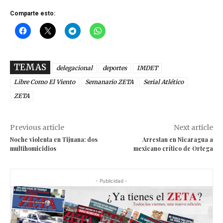
Comparte esto:
TEMAS
delegacional
deportes
IMDET
Libre Como El Viento
Semanario ZETA
Serial Atlético
ZETA
Previous article
Next article
Noche violenta en Tijuana: dos
Arrestan en Nicaragua a
multihomicidios
mexicano crítico de Ortega
- Publicidad -