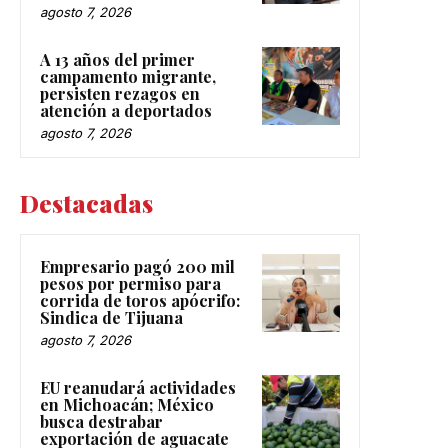
agosto 7, 2026
A 13 años del primer
campamento migrante,
persisten rezagos en
atención a deportados
agosto 7, 2026
Destacadas
Empresario pagó 200 mil
pesos por permiso para
corrida de toros apócrifo:
Sindica de Tijuana
agosto 7, 2026
EU reanudará actividades
en Michoacán; México
busca destrabar
exportación de aguacate