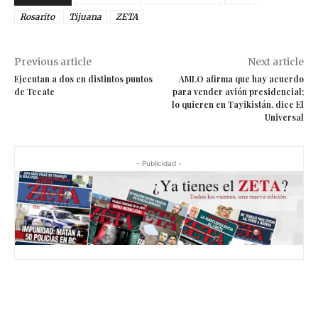
Rosarito
Tijuana
ZETA
Previous article
Next article
Ejecutan a dos en distintos puntos
AMLO afirma que hay acuerdo
de Tecate
para vender avión presidencial;
lo quieren en Tayikistán, dice El
Universal
- Publicidad -