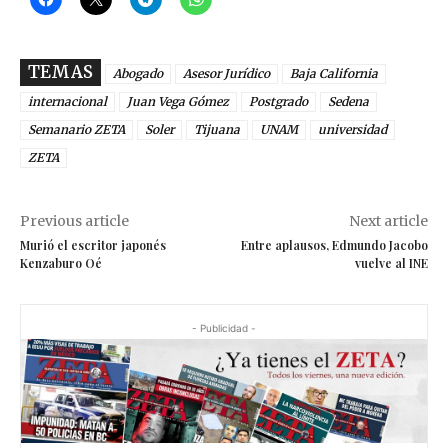
TEMAS
Abogado
Asesor Jurídico
Baja California
internacional
Juan Vega Gómez
Postgrado
Sedena
Semanario ZETA
Soler
Tijuana
UNAM
universidad
ZETA
Previous article
Next article
Murió el escritor japonés
Entre aplausos, Edmundo Jacobo
Kenzaburo Oé
vuelve al INE
- Publicidad -