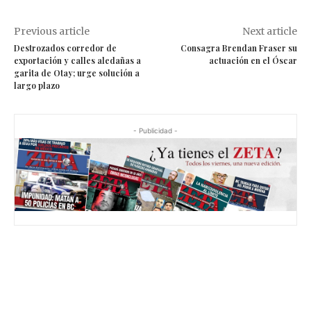
Previous article
Next article
Destrozados corredor de
Consagra Brendan Fraser su
exportación y calles aledañas a
actuación en el Óscar
garita de Otay; urge solución a
largo plazo
- Publicidad -