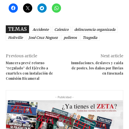
TEMAS
Accidente
Calexico
delincuencia organizada
Holtville
José Cruz Noguez
polleros
Tragedia
Previous article
Next article
Mancera prevé retorno
Inundaciones, deslaves y caída
“regulado” del Ejército a
de postes, los daños por lluvias
cuarteles con instalación de
en Ensenada
Comisión Bicameral
- Publicidad -