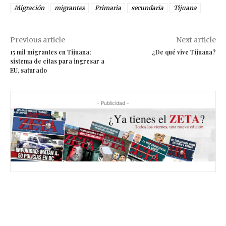
Migración
migrantes
Primaria
secundaria
Tijuana
Previous article
Next article
15 mil migrantes en Tijuana;
¿De qué vive Tijuana?
sistema de citas para ingresar a
EU, saturado
- Publicidad -