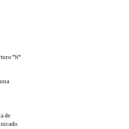
rturo “N”
 una
ta de
unicado.