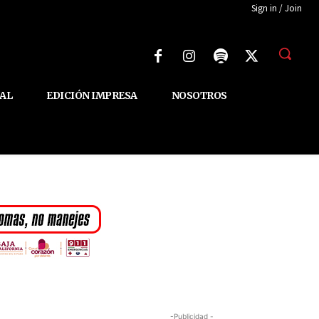
Sign in / Join
AL
EDICIÓN IMPRESA
NOSOTROS
-Publicidad -