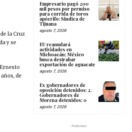
Empresario pagó 200
mil pesos por permiso
para corrida de toros
apócrifo: Sindica de
Tijuana
agosto 7, 2026
de la Cruz
da y se
EU reanudará
actividades en
Michoacán; México
busca destrabar
exportación de aguacate
 Ernesto
agosto 7, 2026
8 años, de
Ex gobernadores de
oposición detenidos: 2.
Gobernadores de
Morena detenidos: 0
agosto 7, 2026
-Publicidad -