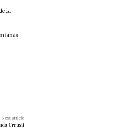
de la
ventanas
Next article
nda Urrusti