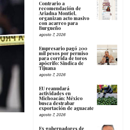
Contrario a
recomendación de
Ariadna Montiel,
organizan acto masivo
con acarreo para
Burgueño
agosto 7, 2026
Empresario pagó 200
mil pesos por permiso
para corrida de toros
apócrifo: Sindica de
Tijuana
agosto 7, 2026
EU reanudará
actividades en
Michoacán; México
busca destrabar
exportación de aguacate
agosto 7, 2026
Ex gobernadores de