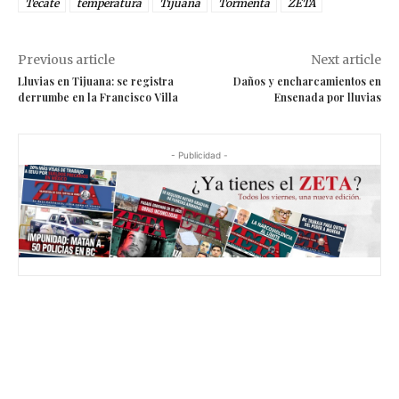
Tecate
temperatura
Tijuana
Tormenta
ZETA
Previous article
Next article
Lluvias en Tijuana: se registra
Daños y encharcamientos en
derrumbe en la Francisco Villa
Ensenada por lluvias
- Publicidad -