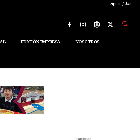
Sign in / Join
AL
EDICIÓN IMPRESA
NOSOTROS
-Publicidad -