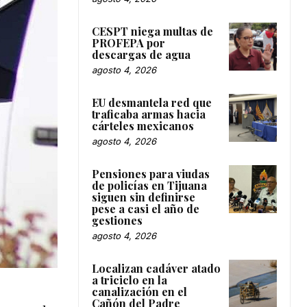
CESPT niega multas de
PROFEPA por
descargas de agua
agosto 4, 2026
EU desmantela red que
traficaba armas hacia
cárteles mexicanos
agosto 4, 2026
Pensiones para viudas
de policías en Tijuana
siguen sin definirse
pese a casi el año de
gestiones
agosto 4, 2026
Localizan cadáver atado
a triciclo en la
canalización en el
Cañón del Padre