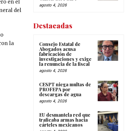
ro en el
agosto 4, 2026
neral del
Destacadas
to
ron la
Consejo Estatal de
Abogados acusa
fabricación de
investigaciones y exige
la renuncia de la fiscal
agosto 4, 2026
CESPT niega multas de
PROFEPA por
descargas de agua
agosto 4, 2026
EU desmantela red que
traficaba armas hacia
cárteles mexicanos