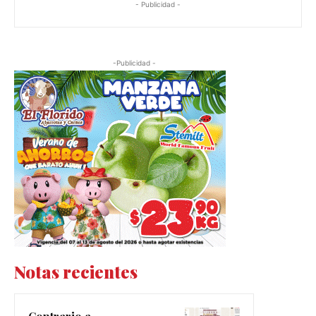
- Publicidad -
-Publicidad -
Notas recientes