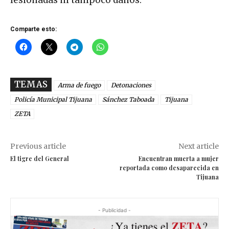
lesionadas ni tampoco daños.
Comparte esto:
TEMAS
Arma de fuego
Detonaciones
Policía Municipal Tijuana
Sánchez Taboada
Tijuana
ZETA
Previous article
Next article
El tigre del General
Encuentran muerta a mujer
reportada como desaparecida en
Tijuana
- Publicidad -