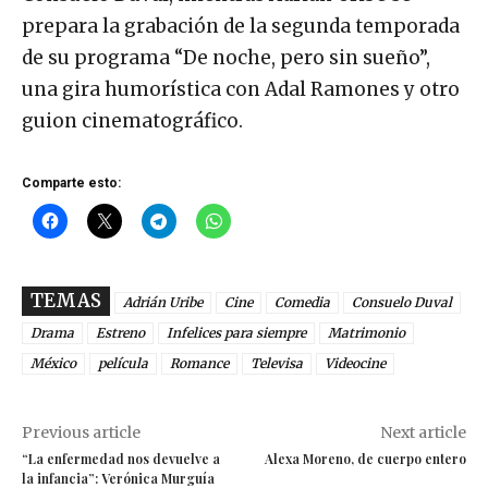
prepara la grabación de la segunda temporada
de su programa “De noche, pero sin sueño”,
una gira humorística con Adal Ramones y otro
guion cinematográfico.
Comparte esto:
TEMAS
Adrián Uribe
Cine
Comedia
Consuelo Duval
Drama
Estreno
Infelices para siempre
Matrimonio
México
película
Romance
Televisa
Videocine
Previous article
Next article
“La enfermedad nos devuelve a
Alexa Moreno, de cuerpo entero
la infancia”: Verónica Murguía