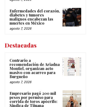
Enfermedades del corazón,
diabetes y tumores
malignos encabezan las
muertes en México
agosto 7, 2026
Destacadas
Contrario a
recomendación de Ariadna
Montiel, organizan acto
masivo con acarreo para
Burgueño
agosto 7, 2026
Empresario pagó 200 mil
pesos por permiso para
corrida de toros apócrifo:
Sindica de Tijuana