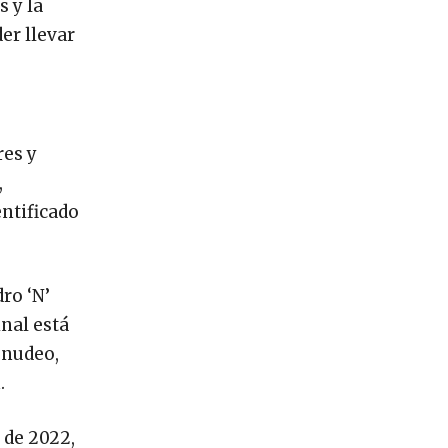
s y la
er llevar
res y
,
entificado
ro ‘N’
nal está
enudeo,
.
 de 2022,