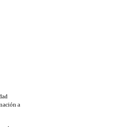
dad
rmación a