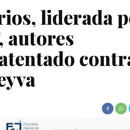
ios, liderada 
, autores
 atentado contr
eyva