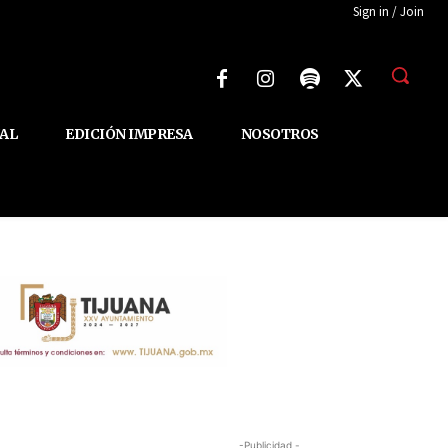
Sign in / Join
AL
EDICIÓN IMPRESA
NOSOTROS
-Publicidad -