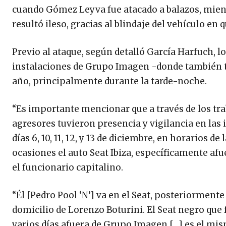
cuando Gómez Leyva fue atacado a balazos, mient
resultó ileso, gracias al blindaje del vehículo en 
Previo al ataque, según detalló García Harfuch, l
instalaciones de Grupo Imagen -donde también trab
año, principalmente durante la tarde-noche.
“Es importante mencionar que a través de los trab
agresores tuvieron presencia y vigilancia en las
días 6, 10, 11, 12, y 13 de diciembre, en horarios 
ocasiones el auto Seat Ibiza, específicamente afuer
el funcionario capitalino.
“Él [Pedro Pool ‘N’] va en el Seat, posteriormente
domicilio de Lorenzo Boturini. El Seat negro que
varios días afuera de Grupo Imagen […] es el mism