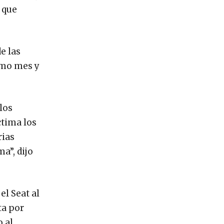
 que
e las
ismo mes y
los
ctima los
rias
a”, dijo
el Seat al
ta por
o al