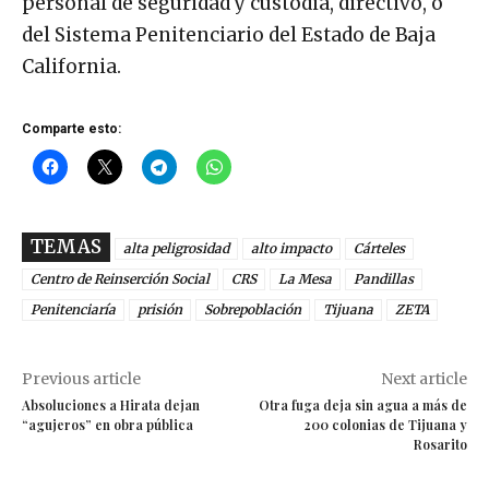
personal de seguridad y custodia, directivo, o
del Sistema Penitenciario del Estado de Baja
California.
Comparte esto:
TEMAS
alta peligrosidad
alto impacto
Cárteles
Centro de Reinserción Social
CRS
La Mesa
Pandillas
Penitenciaría
prisión
Sobrepoblación
Tijuana
ZETA
Previous article
Next article
Absoluciones a Hirata dejan
Otra fuga deja sin agua a más de
“agujeros” en obra pública
200 colonias de Tijuana y
Rosarito