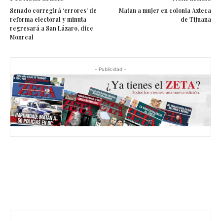
Senado corregirá ‘errores’ de
Matan a mujer en colonia Azteca
reforma electoral y minuta
de Tijuana
regresará a San Lázaro, dice
Monreal
- Publicidad -