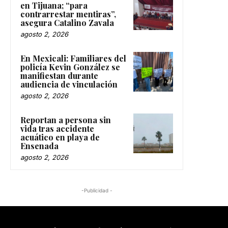
en Tijuana; “para
contrarrestar mentiras”,
asegura Catalino Zavala
agosto 2, 2026
En Mexicali: Familiares del
policía Kevin González se
manifiestan durante
audiencia de vinculación
agosto 2, 2026
Reportan a persona sin
vida tras accidente
acuático en playa de
Ensenada
agosto 2, 2026
-Publicidad -